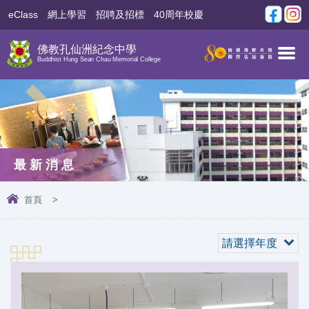
eClass
網上學習
招聘及招標
40周年校慶
佛教孔仙洲紀念中學
Buddhist Hung Sean Chau Memorial College
最新消息
首頁
>
請選擇年度