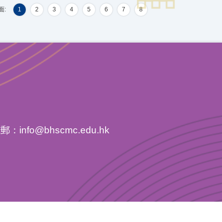
面:
1
2
3
4
5
6
7
8
電郵：
info@bhscmc.edu.hk