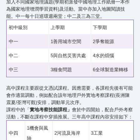
加入不同國家地理議題(學期初派發中國地理工作紙冊一本作
為國家地理增潤學習資料)及活動。當中亦加入地圖閱讀技
能。中一每十日巡環週兩堂；中二及三為三堂。
初中級別
上學期
下學期
中一
1善用城市空間
2爭奪能源
中二
5與自然災害共處
4水的煩惱
中三
3糧食問題
6全球製造業轉移
高中課程主要跟從文憑試課程。因應需要，各課程先後有可能
會作適當調動，例如配合該年地理戶外實地考察課程(長洲陳
震夏/荃灣可觀)安排，調動單元次序。
課程中的「
實地考察技能課程」
會於中四開始，配合戶外考察
活動，不斷在課程中穿插推展。三年高中課程內容安排如下：
1機會與風
中四
2河流及海岸
3工業
險