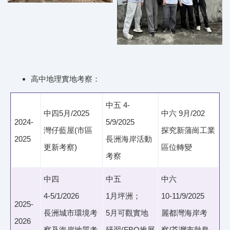
高中地理實地考察：
中五 4-
中四5月/2025
中六 9月/202
2024-
5/9/2025
灣仔藍屋(市區
探究新蒲崗工業
2025
長洲海岸活動
更新考察)
區位轉變
考察
中四
中五
中六
4-5/1/2026
1月坪洲；
10-11/9/2025
2025-
長洲城市環境考
5月可觀實地
麗都灣海岸考
2026
察及海岸地質考
研習(FBQ推展
察/荃灣市熱島