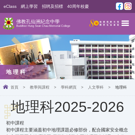
eClass
網上學習
招聘及招標
40周年校慶
佛教孔仙洲紀念中學
Buddhist Hung Sean Chau Memorial College
地理科
首頁
>
教學與課程
>
學科網頁
>
人文學科
>
地理科
地理科2025-2026
初中課程
初中課程主要涵蓋初中地理課題必修部份，配合國家安全概念