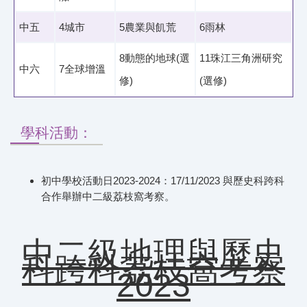
中五
4城市
5農業與飢荒
6雨林
8動態的地球(選
11珠江三角洲研究
中六
7全球增溫
修)
(選修)
學科活動：
初中學校活動日2023-2024：17/11/2023 與歷史科跨科
合作舉辦中二級荔枝窩考察。
中二級地理與歷史
科跨科荔枝窩考察
2023