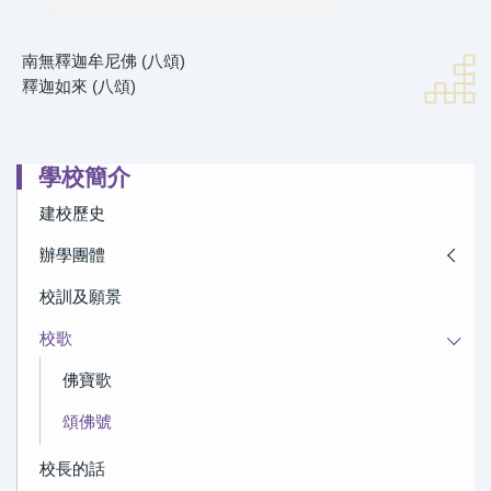
南無釋迦牟尼佛 (八頌)
釋迦如來 (八頌)
學校簡介
建校歷史
辦學團體
校訓及願景
校歌
佛寶歌
頌佛號
校長的話