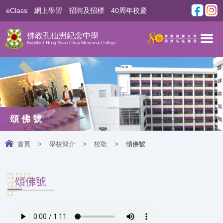
eClass
網上學習
招聘及招標
40周年校慶
佛教孔仙洲紀念中學
Buddhist Hung Sean Chau Memorial College
頌佛號
首頁
>
學校簡介
>
校歌
>
頌佛號
頌佛號