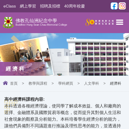
eClass
網上學習
招聘及招標
40周年校慶
佛教孔仙洲紀念中學
Buddhist Hung Sean Chau Memorial College
經濟科
首頁
>
教學與課程
>
學科網頁
>
人文學科
>
經濟科
高中經濟科課程內容:
本科透過各種經濟理論，使同學了解成本效益、個人和廠商的
選擇、金融體系及國際貿易等概念，從而提升其對個人生活和
社會現象的觀察及分析能力。本科培養學生經濟分析的能力，
讓他們具備對不同議題進行推論及理性思考的能力，並透過持