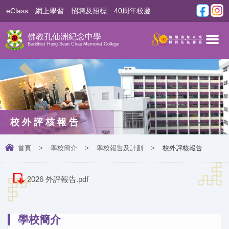
eClass
網上學習
招聘及招標
40周年校慶
佛教孔仙洲紀念中學
Buddhist Hung Sean Chau Memorial College
校外評核報告
首頁
>
學校簡介
>
學校報告及計劃
>
校外評核報告
2026 外評報告.pdf
學校簡介