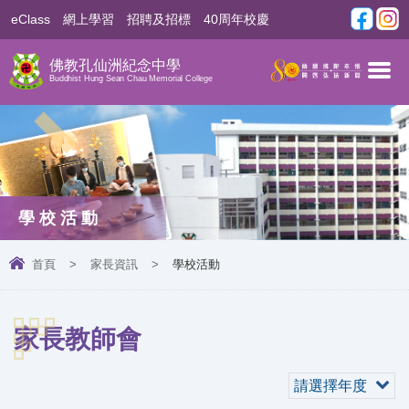
eClass
網上學習
招聘及招標
40周年校慶
佛教孔仙洲紀念中學
Buddhist Hung Sean Chau Memorial College
學校活動
首頁
>
家長資訊
>
學校活動
家長教師會
請選擇年度