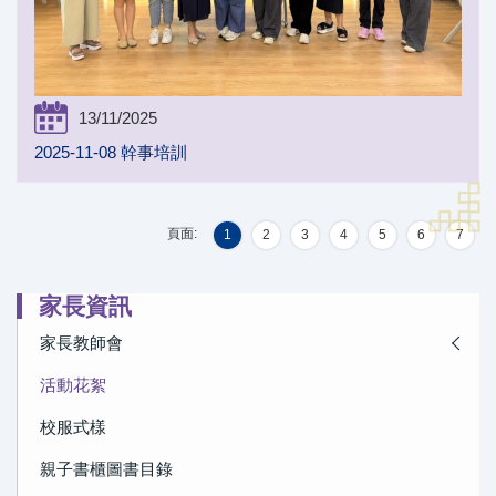
13/11/2025
2025-11-08 幹事培訓
頁面:
1
2
3
4
5
6
7
家長資訊
家長教師會
活動花絮
校服式樣
親子書櫃圖書目錄