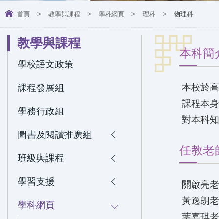
首頁
>
教學與課程
>
學科網頁
>
理科
>
物理科
教學與課程
本科簡
學校語文政策
本校於
課程發展組
課程本
學務行政組
對本科
圖書及閱讀推廣組
任教老
班級與課程
學習支援
關啟亮
黃逸朗
學科網頁
葉嘉琪