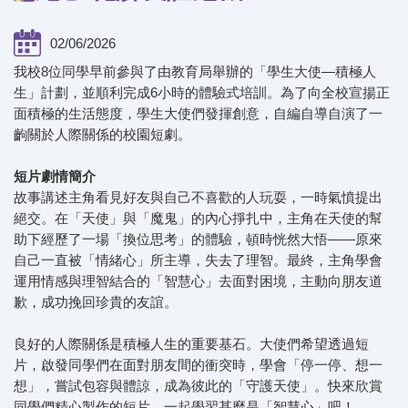
02/06/2026
我校8位同學早前參與了由教育局舉辦的「學生大使—積極人
生」計劃，並順利完成6小時的體驗式培訓。為了向全校宣揚正
面積極的生活態度，學生大使們發揮創意，自編自導自演了一
齣關於人際關係的校園短劇。
短片劇情簡介
故事講述主角看見好友與自己不喜歡的人玩耍，一時氣憤提出
絕交。在「天使」與「魔鬼」的內心掙扎中，主角在天使的幫
助下經歷了一場「換位思考」的體驗，頓時恍然大悟——原來
自己一直被「情緒心」所主導，失去了理智。最終，主角學會
運用情感與理智結合的「智慧心」去面對困境，主動向朋友道
歉，成功挽回珍貴的友誼。
良好的人際關係是積極人生的重要基石。大使們希望透過短
片，啟發同學們在面對朋友間的衝突時，學會「停一停、想一
想」，嘗試包容與體諒，成為彼此的「守護天使」。快來欣賞
同學們精心製作的短片，一起學習甚麼是「智慧心」吧！