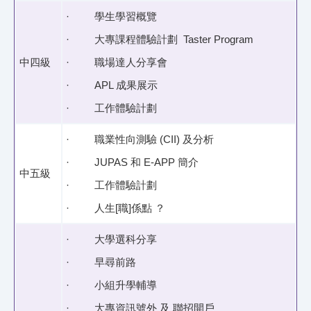
· 學生學習概覽
· 大專課程體驗計劃 Taster Program
中四級
· 職場達人分享會
· APL 成果展示
· 工作體驗計劃
· 職業性向測驗 (CII) 及分析
· JUPAS 和 E-APP 簡介
中五級
· 工作體驗計劃
· 人生[職]係點 ？
· 大學選科分享
· 早尋前路
· 小組升學輔導
· 大專資訊號外 及 聯招開戶