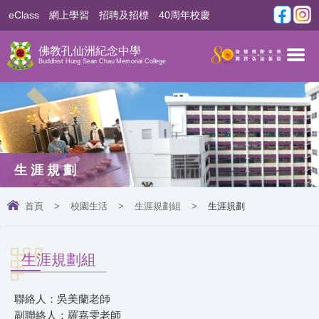
eClass
網上學習
招聘及招標
40周年校慶
佛教孔仙洲紀念中學
Buddhist Hung Sean Chau Memorial College
生涯規劃
首頁
>
校園生活
>
生涯規劃組
>
生涯規劃
生涯規劃組
聯絡人：吳美蘭老師
副聯絡人：羅嘉雯老師