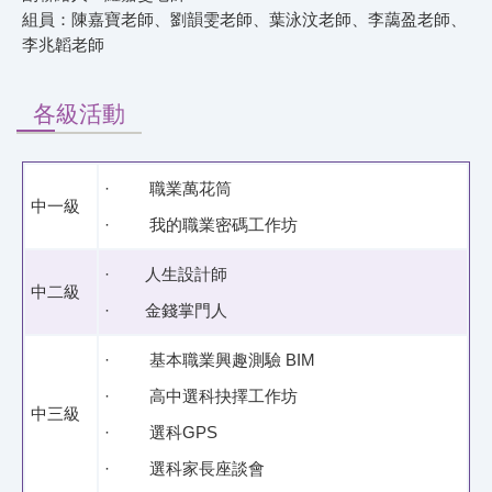
組員：陳嘉寶老師、劉韻雯老師、葉泳汶老師、李藹盈老師、
李兆韜老師
各級活動
· 職業萬花筒
中一級
· 我的職業密碼工作坊
· 人生設計師
中二級
· 金錢掌門人
· 基本職業興趣測驗 BIM
· 高中選科抉擇工作坊
中三級
· 選科GPS
· 選科家長座談會