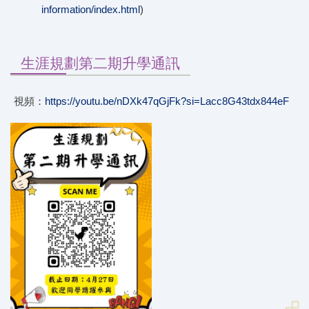
information/index.html
)
生涯規劃第二期升學通訊
視頻：
https://youtu.be/nDXk47qGjFk?si=Lacc8G43tdx844eF