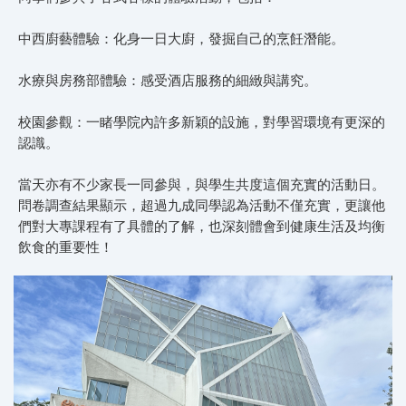
中西廚藝體驗：化身一日大廚，發掘自己的烹飪潛能。
水療與房務部體驗：感受酒店服務的細緻與講究。
校園參觀：一睹學院內許多新穎的設施，對學習環境有更深的
認識。
當天亦有不少家長一同參與，與學生共度這個充實的活動日。
問卷調查結果顯示，超過九成同學認為活動不僅充實，更讓他
們對大專課程有了具體的了解，也深刻體會到健康生活及均衡
飲食的重要性！