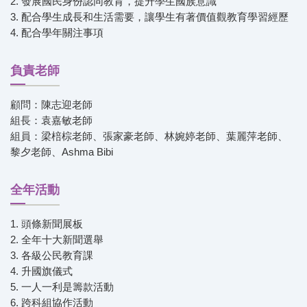
2.
發展國民身份認同教育，提升學生國族意識
3.
配合學生成長和生活需要，讓學生有著價值觀教育學習經歷
4.
配合學年關注事項
負責老師
顧問：陳志迎老師
組長：袁嘉敏老師
組員：
梁棓棕老師、張家豪老師、林婉婷老師、葉麗萍老師、
黎夕老師、Ashma Bibi
全年活動
1.
頭條新聞展板
2.
全年十大新聞選舉
3.
各級公民教育課
4.
升國旗儀式
5.
一人一利是籌款活動
6.
跨科組協作活動