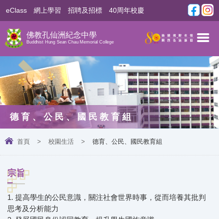
eClass
網上學習
招聘及招標
40周年校慶
佛教孔仙洲紀念中學
Buddhist Hung Sean Chau Memorial College
德育、公民、國民教育組
首頁
>
校園生活
>
德育、公民、國民教育組
宗旨
1.
提高學生的公民意識，關注社會世界時事，從而培養其批判
思考及分析能力