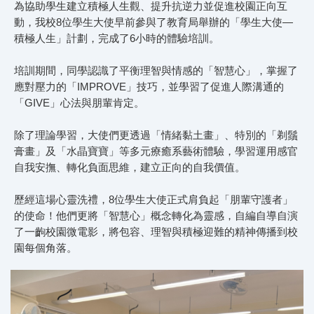
為協助學生建立積極人生觀、提升抗逆力並促進校園正向互
動，我校8位學生大使早前參與了教育局舉辦的「學生大使—
積極人生」計劃，完成了6小時的體驗培訓。
培訓期間，同學認識了平衡理智與情感的「智慧心」，掌握了
應對壓力的「IMPROVE」技巧，並學習了促進人際溝通的
「GIVE」心法與朋輩肯定。
除了理論學習，大使們更透過「情緒黏土畫」、特別的「剃鬚
膏畫」及「水晶寶寶」等多元療癒系藝術體驗，學習運用感官
自我安撫、轉化負面思維，建立正向的自我價值。
歷經這場心靈洗禮，8位學生大使正式肩負起「朋輩守護者」
的使命！他們更將「智慧心」概念轉化為靈感，自編自導自演
了一齣校園微電影，將包容、理智與積極迎難的精神傳播到校
園每個角落。