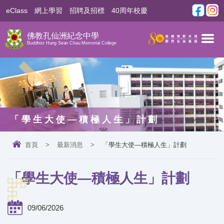
eClass
網上學習
招聘及招標
40周年校慶
佛教孔仙洲紀念中學
Buddhist Hung Sean Chau Memorial College
「學生大使—積極人生」計劃
首頁
>
最新消息
>
「學生大使—積極人生」計劃
「學生大使—積極人生」計劃
09/06/2026