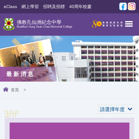
eClass
網上學習
招聘及招標
40周年校慶
佛教孔仙洲紀念中學
Buddhist Hung Sean Chau Memorial College
最新消息
首頁
>
請選擇年度