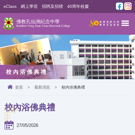
eClass
網上學習
招聘及招標
40周年校慶
佛教孔仙洲紀念中學
Buddhist Hung Sean Chau Memorial College
校內浴佛典禮
首頁
>
最新消息
>
校內浴佛典禮
校內浴佛典禮
27/05/2026