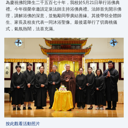
為慶祝佛陀降生二千五百七十年，我校於5月21日舉行浴佛典
禮。今年很榮幸邀請定泉法師主持浴佛典禮。法師首先開示佛
理，講解浴佛的深意，並勉勵同學廣結善緣。其後帶領全體師
生、家長及校友代表一同沐浴聖像。最後還舉行了切壽桃儀
式，氣氛熱鬧，法喜充滿。
按此觀看活動照片