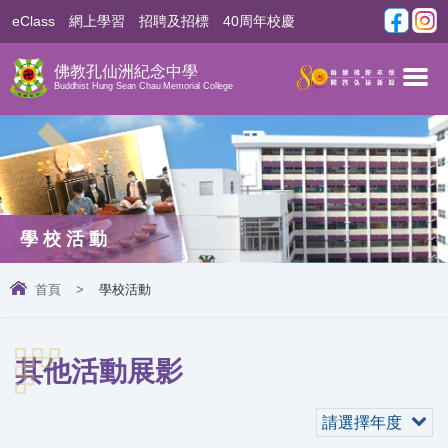
eClass
網上學習
招聘及招標
40周年校慶
佛教孔仙洲紀念中學
Buddhist Hung Sean Chau Memorial College
學校活動
首頁
>
學校活動
其他活動展影
請選擇年度