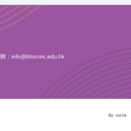
電郵：
info@bhscmc.edu.hk
By: ctd.hk