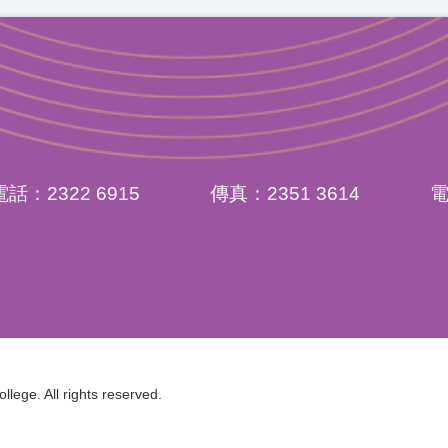
電話：2322 6915
傳真：2351 3614
ege. All rights reserved.