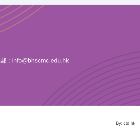
電郵：
info@bhscmc.edu.hk
By: ctd.hk