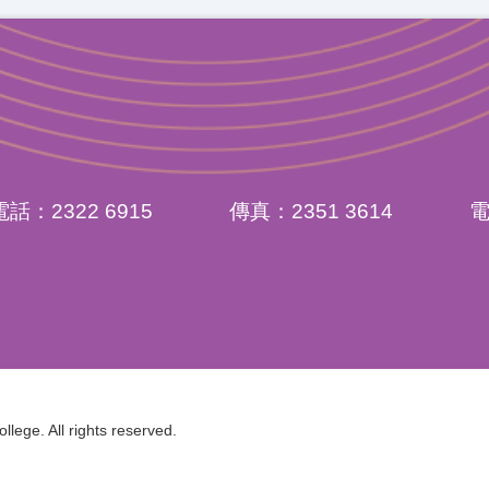
電話：2322 6915
傳真：2351 3614
ege. All rights reserved.