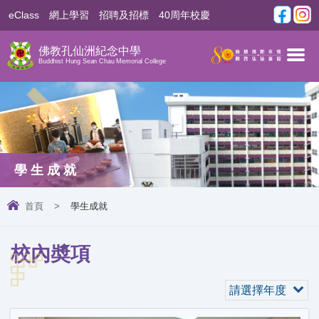
eClass
網上學習
招聘及招標
40周年校慶
佛教孔仙洲紀念中學
Buddhist Hung Sean Chau Memorial College
學生成就
首頁
>
學生成就
校內奬項
請選擇年度