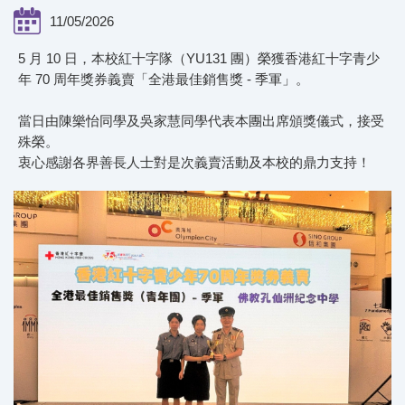
11/05/2026
5 月 10 日，本校紅十字隊（YU131 團）榮獲香港紅十字青少
年 70 周年獎券義賣「全港最佳銷售獎 - 季軍」。
當日由陳樂怡同學及吳家慧同學代表本團出席頒獎儀式，接受
殊榮。
衷心感謝各界善長人士對是次義賣活動及本校的鼎力支持！