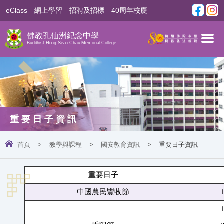
eClass
網上學習
招聘及招標
40周年校慶
佛教孔仙洲紀念中學
Buddhist Hung Sean Chau Memorial College
重要日子資訊
首頁
>
教學與課程
>
國安教育資訊
>
重要日子資訊
重要日子
中國農民豐收節