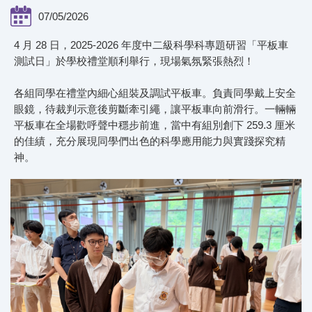
07/05/2026
4 月 28 日，2025-2026 年度中二級科學科專題研習「平板車
測試日」於學校禮堂順利舉行，現場氣氛緊張熱烈！
各組同學在禮堂內細心組裝及調試平板車。負責同學戴上安全
眼鏡，待裁判示意後剪斷牽引繩，讓平板車向前滑行。一輛輛
平板車在全場歡呼聲中穩步前進，當中有組別創下 259.3 厘米
的佳績，充分展現同學們出色的科學應用能力與實踐探究精
神。