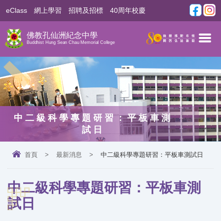
eClass
網上學習
招聘及招標
40周年校慶
佛教孔仙洲紀念中學
Buddhist Hung Sean Chau Memorial College
中二級科學專題研習：平板車測
試日
首頁
>
最新消息
>
中二級科學專題研習：平板車測試日
中二級科學專題研習：平板車測
試日