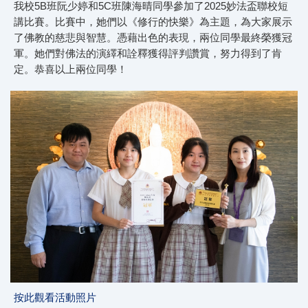
我校5B班阮少婷和5C班陳海晴同學參加了2025妙法盃聯校短
講比賽。比賽中，她們以《修行的快樂》為主題，為大家展示
了佛教的慈悲與智慧。憑藉出色的表現，兩位同學最終榮獲冠
軍。她們對佛法的演繹和詮釋獲得評判讚賞，努力得到了肯
定。恭喜以上兩位同學！
按此觀看活動照片