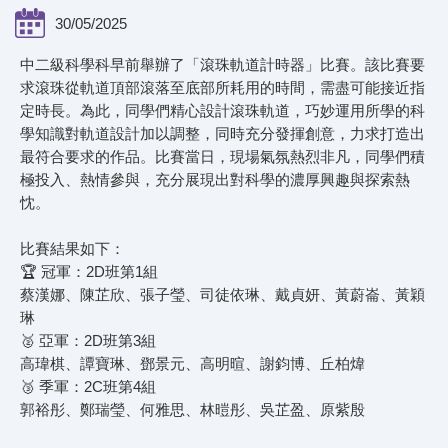
30/05/2025
中二級科學科早前舉辦了「滾珠軌道計時器」比賽。該比賽要
求滾珠從軌道頂部滾落至底部所耗用的時間，需盡可能接近指
定時長。為此，同學們精心設計滾珠軌道，巧妙運用所學的科
學知識對軌道設計加以調整，同時充分發揮創意，力求打造出
最符合要求的作品。比賽當日，現場氣氛熱烈非凡，同學們積
極投入、熱情參與，充分展現出對科學的濃厚興趣與探索熱
忱。
比賽結果如下：
🏆 冠軍：2D班第1組
蔡漢娜、陳芷欣、張子瑩、司徒依琳、戴貞妍、黃蔚崙、黃穎
琳
🥈 亞軍：2D班第3組
高瑋棋、譚寶琳、鄧景元、高明暄、謝鈞博、丘柏煒
🥉 季軍：2C班第4組
郭裕彤、鄭瑞瑩、何雅思、林暟彤、吳芷盈、原紫殷