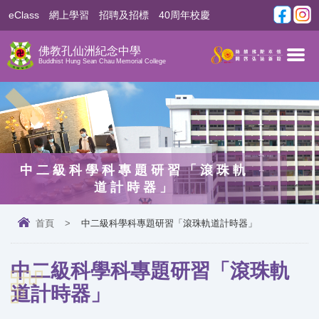
eClass
網上學習
招聘及招標
40周年校慶
佛教孔仙洲紀念中學
Buddhist Hung Sean Chau Memorial College
中二級科學科專題研習「滾珠軌
道計時器」
首頁
>
中二級科學科專題研習「滾珠軌道計時器」
中二級科學科專題研習「滾珠軌
道計時器」