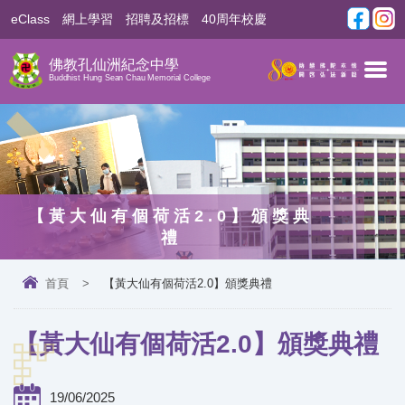
eClass
網上學習
招聘及招標
40周年校慶
佛教孔仙洲紀念中學
Buddhist Hung Sean Chau Memorial College
【黃大仙有個荷活2.0】頒獎典
禮
首頁
>
【黃大仙有個荷活2.0】頒獎典禮
【黃大仙有個荷活2.0】頒獎典禮
19/06/2025