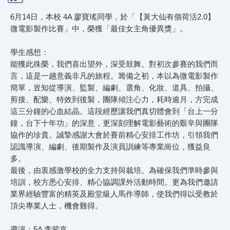
6月14日，本校 4A 廖寶瑤同學，於「【黃大仙有個荷活2.0】
微電影製作比賽」中，榮獲「最佳女主角優異獎」。
學生感想：
能獲此殊榮，我們喜出望外，深受鼓舞。對初次參賽的我們而
言，這是一趟意義非凡的旅程。籌備之初，本以為微電影製作
簡單，豈知從導演、監製、編劇、選角、化妝、道具、拍攝、
剪接、配樂、特效到後製，團隊傾注心力，耗時逾月，方完成
這三分鐘的心血結晶。這段經歷讓我們真切體會到「台上一分
鐘，台下十年功」的深意，更深刻理解電影藝術的艱辛與團隊
協作的珍貴。誠摯感謝大會於賽前精心安排工作坊，引領我們
認識導演、編劇、後期製作及演員訓練等專業崗位，獲益良
多。
最後，由衷感激學校的全力支持與栽培。為確保我們準時參與
培訓，校方悉心安排、精心協調課外活動時間。更為我們邀請
業界經驗豐富的精英及殿堂級人馬作導師，使我們得以受教於
頂尖專業人士，機會難得。
導演：5A 李紫嘉