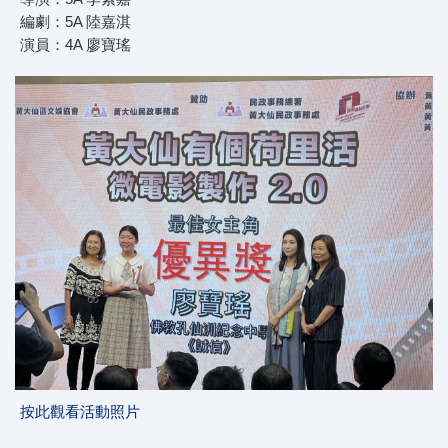
編劇：5A 陸嘉淇
演員：4A 廖寶瑤
按此觀看活動照片