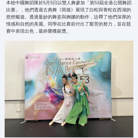
本校中國舞蹈隊於5月5日以雙人舞參加「第53屆全港公開舞蹈
比賽」，他們透過古典舞《雨後》展現了白蛇與青蛇在西湖的
悠然暢遊。透過曼妙的舞姿與婀娜的動作，詮釋了他們深厚的
情感和自然的美麗。同學在比賽前付出了艱苦的努力，並在競
賽中表現出色，最終榮獲銀獎。