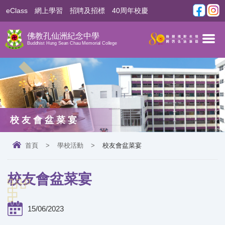
eClass
網上學習
招聘及招標
40周年校慶
佛教孔仙洲紀念中學
Buddhist Hung Sean Chau Memorial College
校友會盆菜宴
首頁
>
學校活動
>
校友會盆菜宴
校友會盆菜宴
15/06/2023