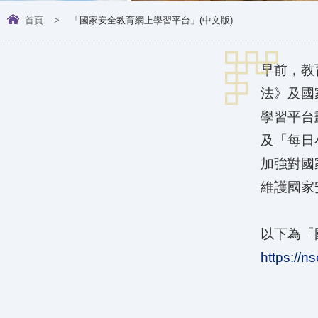
首頁
>
「國家安全教育網上學習平台」(中文版)
早前，教
法》及國
學習平台
及「每日
加強對國
維護國家
以下為「
https://n